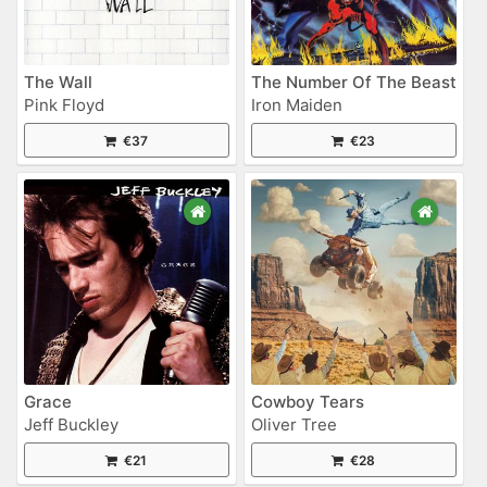
The Wall
The Number Of The Beast
Pink Floyd
Iron Maiden
€37
€23
Grace
Cowboy Tears
Jeff Buckley
Oliver Tree
€21
€28