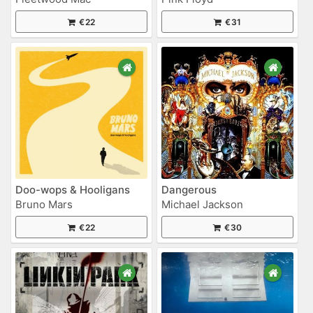
€22
€31
Doo-wops & Hooligans
Dangerous
Bruno Mars
Michael Jackson
€22
€30