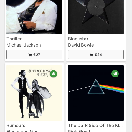
Thriller
Blackstar
Michael Jackson
David Bowie
€27
€34
Rumours
The Dark Side Of The Moon
Fleetwood Mac
Pink Floyd