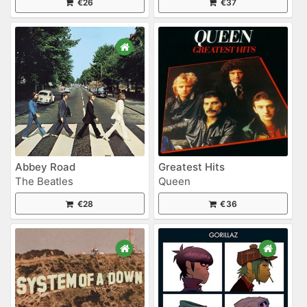
€26
€37
Abbey Road
Greatest Hits
The Beatles
Queen
€28
€36