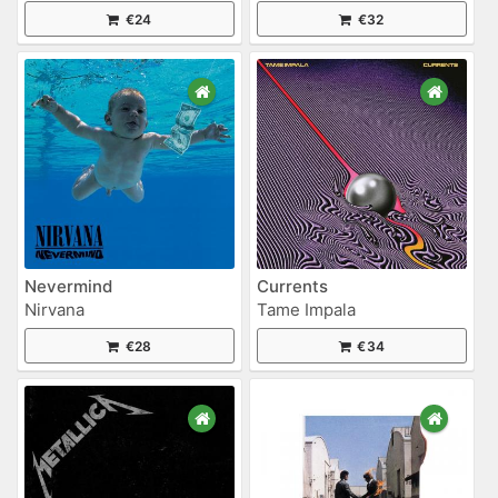
€24
€32
Nevermind
Currents
Nirvana
Tame Impala
€28
€34