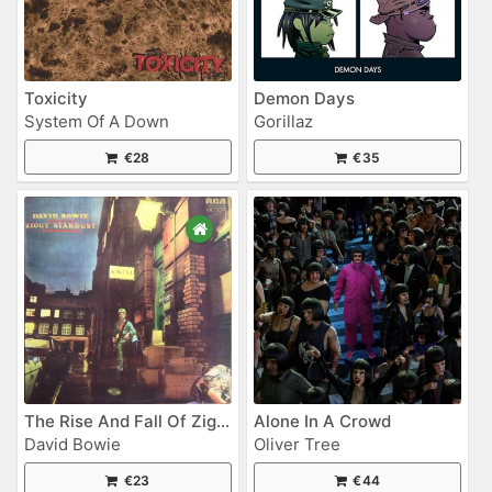
Toxicity
Demon Days
System Of A Down
Gorillaz
€28
€35
The Rise And Fall Of Ziggy Stardust And The Spiders From Mars
Alone In A Crowd
David Bowie
Oliver Tree
€23
€44