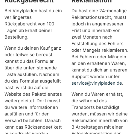
Rückgaberecht
Reklamation
Bei Vinylpladen hast du ein
Du hast eine 24-monatige
verlängertes
Reklamationsrecht, musst
Rückgaberecht von 100
jedoch in angemessener
Tagen ab Erhalt deiner
Frist und innerhalb von
Bestellung.
zwei Monaten nach
Feststellung des Fehlers
Wenn du deinen Kauf ganz
oder Mangels reklamieren.
oder teilweise bereust,
Bei Fehlern oder Mängeln
kannst du das Formular
an den erhaltenen Waren,
über die unten stehende
kannst du dich an unseren
Taste ausfüllen. Nachdem
Support wenden unter
du das Formular ausgefüllt
service@vinylpladen.de
.
hast, wirst du auf die
Website des Paketdienstes
Wenn du Waren erhältst,
weitergeleitet. Dort musst
die während des
du weitere Informationen
Transports beschädigt
ausfüllen und für den
wurden, müssen wir deine
Versand bezahlen. Danach
Reklamation innerhalb von
kann das Rücksendeetikett
3 Arbeitstagen mit einer
ausgedruckt werden.
Fotodokumentation der