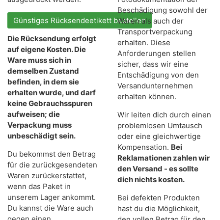
Beschädigung sowohl der
Günstiges Rücksendeetikett bestellen
Waren als auch der
Transportverpackung
Die Rücksendung erfolgt
erhalten. Diese
auf eigene Kosten. Die
Anforderungen stellen
Ware muss sich in
sicher, dass wir eine
demselben Zustand
Entschädigung von den
befinden, in dem sie
Versandunternehmen
erhalten wurde, und darf
erhalten können.
keine Gebrauchsspuren
aufweisen; die
Wir leiten dich durch einen
Verpackung muss
problemlosen Umtausch
unbeschädigt sein.
oder eine gleichwertige
Kompensation.
Bei
Du bekommst den Betrag
Reklamationen zahlen wir
für die zurückgesendeten
den Versand - es sollte
Waren zurückerstattet,
dich nichts kosten.
wenn das Paket in
unserem Lager ankommt.
Bei defekten Produkten
Du kannst die Ware auch
hast du die Möglichkeit,
gegen einen
den vollen Betrag für den