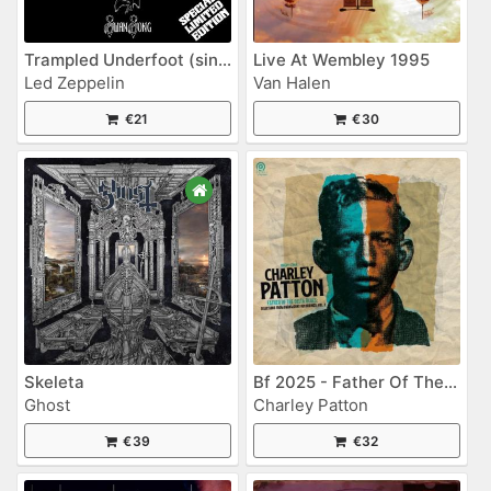
Trampled Underfoot (single)
Live At Wembley 1995
Led Zeppelin
Van Halen
€21
€30
Skeleta
Bf 2025 - Father Of The Delta Blues Vol. 2
Ghost
Charley Patton
€39
€32