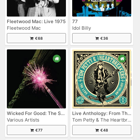
Fleetwood Mac: Live 1975
77
Fleetwood Mac
Idol Billy
€68
€36
Wicked For Good: The Soundtrack
Live Anthology: From The Vaults Vol. 1
Various Artists
Tom Petty & The Heartbreakers
€77
€48