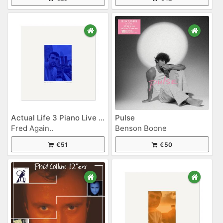
Actual Life 3 Piano Live (22nd December 2022)
Pulse
Fred Again..
Benson Boone
€51
€50