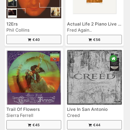
12Ers
Actual Life 2 Piano Live (20th March, 2022)
Phil Collins
Fred Again..
€40
€56
Trail Of Flowers
Live In San Antonio
Sierra Ferrell
Creed
€45
€44