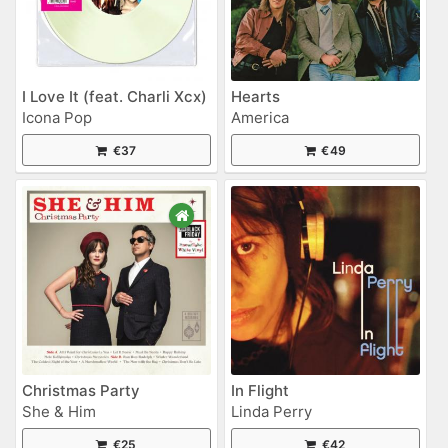
I Love It (feat. Charli Xcx)
Hearts
Icona Pop
America
€37
€49
Christmas Party
In Flight
She & Him
Linda Perry
€25
€42