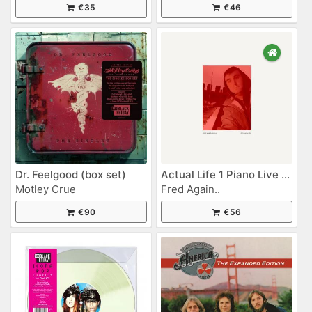
€35
€46
Dr. Feelgood (box set)
Actual Life 1 Piano Live (20th November 2024)
Motley Crue
Fred Again..
€90
€56