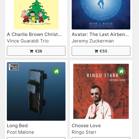
A Charlie Brown Christmas
Avatar: The Last Airbender - Book 1: Water (Original Soundtrack)
Vince Guaraldi Trio
Jeremy Zuckerman
€28
€55
Long Bed
Choose Love
Post Malone
Ringo Starr