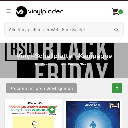
0
Vinyl-Schallplatten-Kampagne
Kampagne
Mini Record Store D...
Probiere unseren Vinylagenten