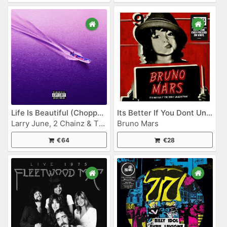
Life Is Beautiful (Chopped Not Slopped)
Its Better If You Dont Understand
Larry June, 2 Chainz & The Alchemist
Bruno Mars
€64
€28